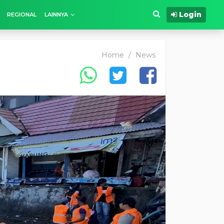
Login
REGIONAL
LAINNYA
Home
/
News