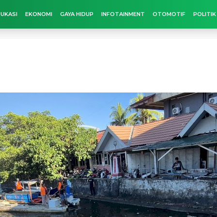
UKASI
EKONOMI
GAYA HIDUP
INFOTAINMENT
OTOMOTIF
POLITIK