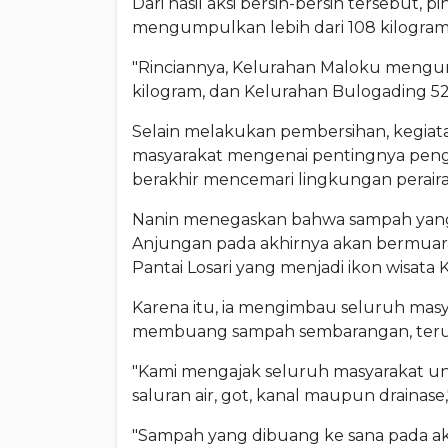
Dari hasil aksi bersih-bersih tersebut
mengumpulkan lebih dari 108 kilogram 
"Rinciannya, Kelurahan Maloku mengump
kilogram, dan Kelurahan Bulogading 52
Selain melakukan pembersihan, kegiata
masyarakat mengenai pentingnya peng
berakhir mencemari lingkungan peraira
Nanin menegaskan bahwa sampah yang 
Anjungan pada akhirnya akan bermuara
Pantai Losari yang menjadi ikon wisata 
Karena itu, ia mengimbau seluruh mas
membuang sampah sembarangan, terut
"Kami mengajak seluruh masyarakat u
saluran air, got, kanal maupun drainase
"Sampah yang dibuang ke sana pada a