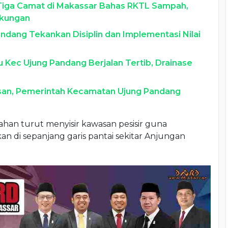
Tiga Camat di Makassar Bahas RKTL Sampah,
gkungan
ndang Tekankan Disiplin dan Implementasi Nilai
u Kec Ujung Pandang Berjalan Tertib, Drainase
an, Pemerintah Kecamatan Ujung Pandang
rahan turut menyisir kawasan pesisir guna
di sepanjang garis pantai sekitar Anjungan