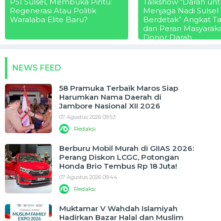
PSI Sulsel, Membuka Pintu:
Talkshow “Darah unt
Regenerasi Atau Politik
Menjaga Nadi Sulsel
Waralaba Elite Baru?
Berdetak” Angkat T
dan Peran Masyarak
Donor Darah
NEWS FEED
58 Pramuka Terbaik Maros Siap
Harumkan Nama Daerah di
Jambore Nasional XII 2026
07 Agustus 2026 09:53
Redaksi
Berburu Mobil Murah di GIIAS 2026:
Perang Diskon LCGC, Potongan
Honda Brio Tembus Rp 18 Juta!
07 Agustus 2026 09:44
Redaksi
Muktamar V Wahdah Islamiyah
Hadirkan Bazar Halal dan Muslim