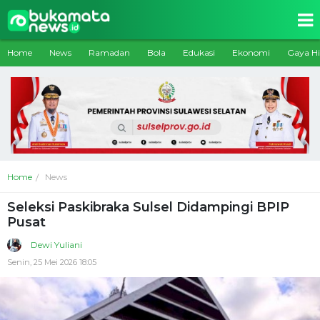
Home
News
Ramadan
Bola
Edukasi
Ekonomi
Gaya H
Home
News
Seleksi Paskibraka Sulsel Didampingi BPIP
Pusat
Dewi Yuliani
Senin, 25 Mei 2026 18:05