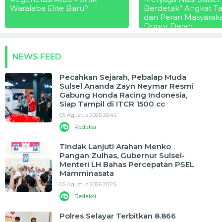
Waralaba Elite Baru?
Berdetak” Angkat T
dan Peran Masyarak
Donor Darah
NEWS FEED
Pecahkan Sejarah, Pebalap Muda
Sulsel Ananda Zayn Neymar Resmi
Gabung Honda Racing Indonesia,
Siap Tampil di ITCR 1500 cc
05 Agustus 2026 20:42
Redaksi
Tindak Lanjuti Arahan Menko
Pangan Zulhas, Gubernur Sulsel-
Menteri LH Bahas Percepatan PSEL
Mamminasata
05 Agustus 2026 20:25
Redaksi
Polres Selayar Terbitkan 8.866