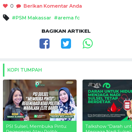
0
Berikan Komentar Anda
#PSM Makassar
#arema fc
BAGIKAN ARTIKEL
KOPI TUMPAH
PSI Sulsel, Membuka Pintu:
Talkshow “Darah unt
Regenerasi Atau Politik
Menjaga Nadi Sulsel