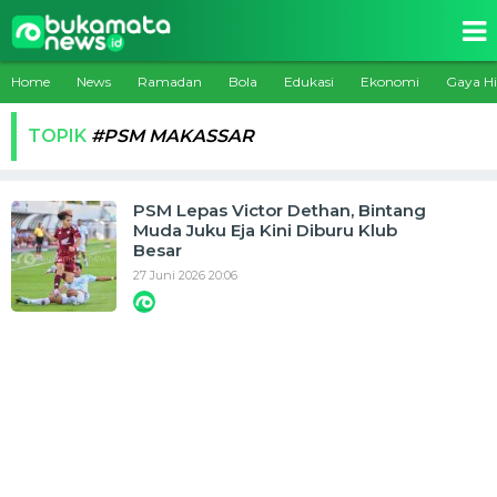
Home
News
Ramadan
Bola
Edukasi
Ekonomi
Gaya H
TOPIK
#PSM MAKASSAR
PSM Lepas Victor Dethan, Bintang
Muda Juku Eja Kini Diburu Klub
Besar
27 Juni 2026 20:06