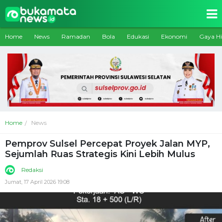
Home
News
Ramadan
Bola
Edukasi
Ekonomi
Gaya H
Home
News
Pemprov Sulsel Percepat Proyek Jalan MYP,
Sejumlah Ruas Strategis Kini Lebih Mulus
Redaksi
Jumat, 17 April 2026 19:08