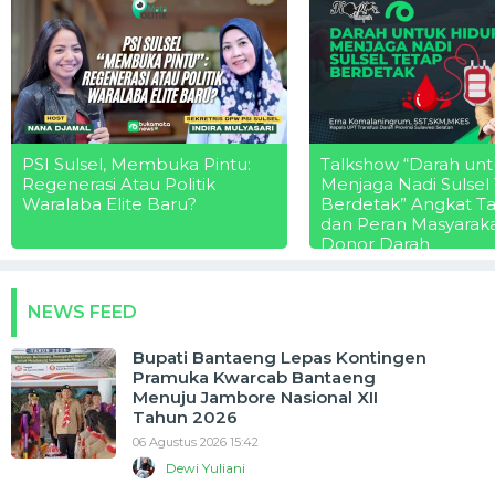
PSI Sulsel, Membuka Pintu:
Talkshow “Darah unt
Regenerasi Atau Politik
Menjaga Nadi Sulsel
Waralaba Elite Baru?
Berdetak” Angkat T
dan Peran Masyarak
Donor Darah
NEWS FEED
Bupati Bantaeng Lepas Kontingen
Pramuka Kwarcab Bantaeng
Menuju Jambore Nasional XII
Tahun 2026
06 Agustus 2026 15:42
Dewi Yuliani