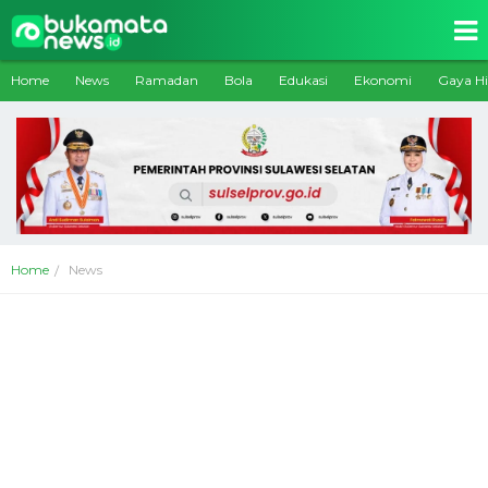
Home
News
Ramadan
Bola
Edukasi
Ekonomi
Gaya H
Home
News