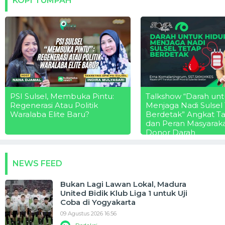
KOPI TUMPAH
PSI Sulsel, Membuka Pintu:
Talkshow “Darah unt
Regenerasi Atau Politik
Menjaga Nadi Sulsel
Waralaba Elite Baru?
Berdetak” Angkat T
dan Peran Masyarak
Donor Darah
NEWS FEED
Bukan Lagi Lawan Lokal, Madura
United Bidik Klub Liga 1 untuk Uji
Coba di Yogyakarta
09 Agustus 2026 16:56