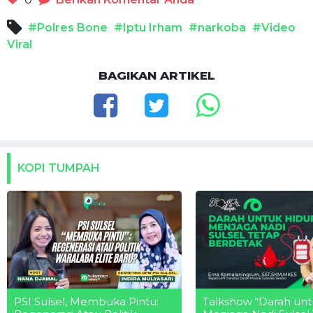
#Polres Bone
#Iptu Irham
#narkoba
#Video
Viral
BAGIKAN ARTIKEL
KOPI TUMPAH
PSI Sulsel, Membuka Pintu:
Talkshow “Darah unt