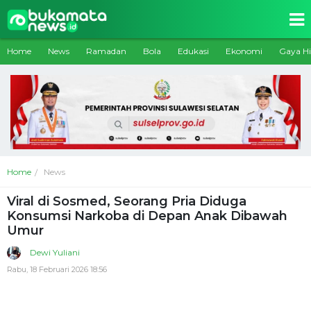
Home
News
Ramadan
Bola
Edukasi
Ekonomi
Gaya H
Home
News
Viral di Sosmed, Seorang Pria Diduga
Konsumsi Narkoba di Depan Anak Dibawah
Umur
Dewi Yuliani
Rabu, 18 Februari 2026 18:56