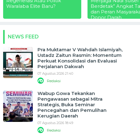
Regenerasi Atau Politik
Menjaga Nadi Sulsel
Waralaba Elite Baru?
Berdetak” Angkat T
dan Peran Masyarak
Donor Darah
NEWS FEED
Pra Muktamar V Wahdah Islamiyah,
Ustadz Zaitun Rasmin: Momentum
Perkuat Konsolidasi dan Evaluasi
Perjalanan Dakwah
07 Agustus 2026 21:40
Redaksi
Wabup Gowa Tekankan
Pengawasan sebagai Mitra
Strategis, Buka Seminar
Pencegahan dan Pemulihan
Kerugian Daerah
07 Agustus 2026 18:49
Redaksi