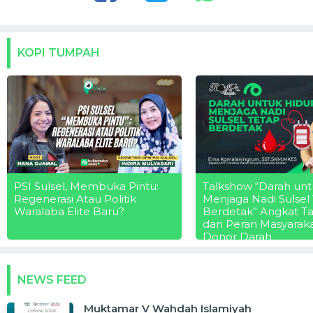
KOPI TUMPAH
PSI Sulsel, Membuka Pintu:
Talkshow “Darah unt
Regenerasi Atau Politik
Menjaga Nadi Sulsel
Waralaba Elite Baru?
Berdetak” Angkat T
dan Peran Masyarak
Donor Darah
NEWS FEED
Muktamar V Wahdah Islamiyah