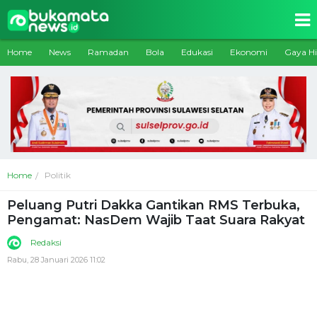
Home
News
Ramadan
Bola
Edukasi
Ekonomi
Gaya H
Home
Politik
Peluang Putri Dakka Gantikan RMS Terbuka,
Pengamat: NasDem Wajib Taat Suara Rakyat
Redaksi
Rabu, 28 Januari 2026 11:02