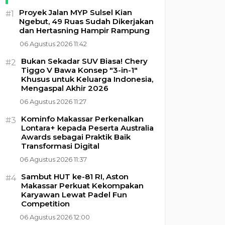
Proyek Jalan MYP Sulsel Kian
#1
Ngebut, 49 Ruas Sudah Dikerjakan
dan Hertasning Hampir Rampung
06 Agustus 2026 11:42
Bukan Sekadar SUV Biasa! Chery
#2
Tiggo V Bawa Konsep "3-in-1"
Khusus untuk Keluarga Indonesia,
Mengaspal Akhir 2026
06 Agustus 2026 11:27
Kominfo Makassar Perkenalkan
#3
Lontara+ kepada Peserta Australia
Awards sebagai Praktik Baik
Transformasi Digital
06 Agustus 2026 11:37
Sambut HUT ke-81 RI, Aston
#4
Makassar Perkuat Kekompakan
Karyawan Lewat Padel Fun
Competition
06 Agustus 2026 12:00