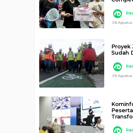
Re
06 Agustus
Proyek 
Sudah 
Re
06 Agustus 
Kominfo
Peserta
Transfo
Re