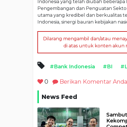
Indonesia yang telah diubah beberapa 
Pengembangan dan Penguatan Sektor K
utama yang kredibel dan berkualitas
Indonesia, sinergi bauran kebijakan nas
Dilarang mengambil dan/atau menay
di atas untuk konten akun me
#Bank Indonesia
#BI
#L
0
Berikan Komentar And
News Feed
Sambut 
Kekomp
Compet