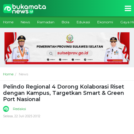
Home
News
Ramadan
Bola
Edukasi
Ekonomi
Gaya H
Home
News
Pelindo Regional 4 Dorong Kolaborasi Riset
dengan Kampus, Targetkan Smart & Green
Port Nasional
Redaksi
Selasa, 22 Juli 2025 20:12