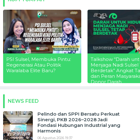
PSI Sulsel, Membuka Pintu:
Talkshow “Darah unt
Regenerasi Atau Politik
Menjaga Nadi Sulsel
Waralaba Elite Baru?
Berdetak” Angkat T
dan Peran Masyarak
Donor Darah
NEWS FEED
Pelindo dan SPPI Bersatu Perkuat
Sinergi, PKB 2026–2028 Jadi
Fondasi Hubungan Industrial yang
Harmonis
06 Agustus 2026 19:37