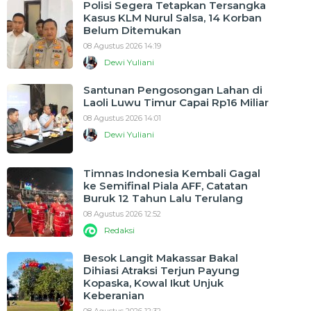
Polisi Segera Tetapkan Tersangka
Kasus KLM Nurul Salsa, 14 Korban
Belum Ditemukan
08 Agustus 2026 14:19
Dewi Yuliani
Santunan Pengosongan Lahan di
Laoli Luwu Timur Capai Rp16 Miliar
08 Agustus 2026 14:01
Dewi Yuliani
Timnas Indonesia Kembali Gagal
ke Semifinal Piala AFF, Catatan
Buruk 12 Tahun Lalu Terulang
08 Agustus 2026 12:52
Redaksi
Besok Langit Makassar Bakal
Dihiasi Atraksi Terjun Payung
Kopaska, Kowal Ikut Unjuk
Keberanian