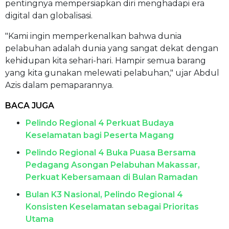
pentingnya mempersiapkan diri menghadapi era
digital dan globalisasi.
"Kami ingin memperkenalkan bahwa dunia
pelabuhan adalah dunia yang sangat dekat dengan
kehidupan kita sehari-hari. Hampir semua barang
yang kita gunakan melewati pelabuhan," ujar Abdul
Azis dalam pemaparannya.
BACA JUGA
Pelindo Regional 4 Perkuat Budaya
Keselamatan bagi Peserta Magang
Pelindo Regional 4 Buka Puasa Bersama
Pedagang Asongan Pelabuhan Makassar,
Perkuat Kebersamaan di Bulan Ramadan
Bulan K3 Nasional, Pelindo Regional 4
Konsisten Keselamatan sebagai Prioritas
Utama