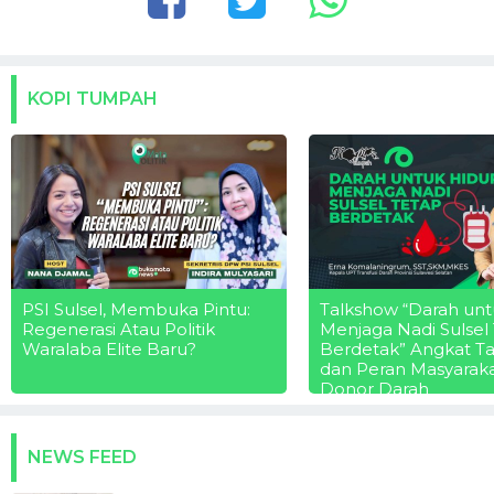
KOPI TUMPAH
PSI Sulsel, Membuka Pintu:
Talkshow “Darah unt
Regenerasi Atau Politik
Menjaga Nadi Sulsel
Waralaba Elite Baru?
Berdetak” Angkat T
dan Peran Masyarak
Donor Darah
NEWS FEED