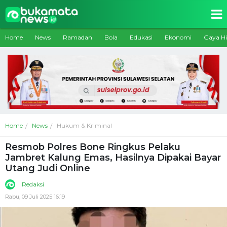
Home
News
Ramadan
Bola
Edukasi
Ekonomi
Gaya H
Home
News
Hukum & Kriminal
Resmob Polres Bone Ringkus Pelaku
Jambret Kalung Emas, Hasilnya Dipakai Bayar
Utang Judi Online
Redaksi
Rabu, 09 Juli 2025 16:19