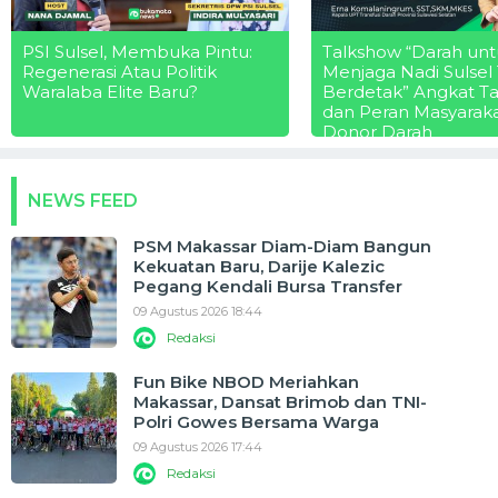
PSI Sulsel, Membuka Pintu:
Talkshow “Darah unt
Regenerasi Atau Politik
Menjaga Nadi Sulsel
Waralaba Elite Baru?
Berdetak” Angkat T
dan Peran Masyarak
Donor Darah
NEWS FEED
PSM Makassar Diam-Diam Bangun
Kekuatan Baru, Darije Kalezic
Pegang Kendali Bursa Transfer
09 Agustus 2026 18:44
Redaksi
Fun Bike NBOD Meriahkan
Makassar, Dansat Brimob dan TNI-
Polri Gowes Bersama Warga
09 Agustus 2026 17:44
Redaksi