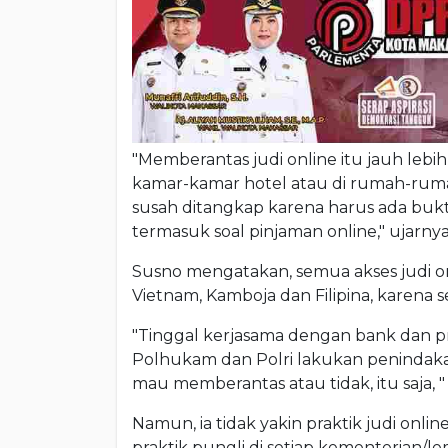
"Memberantas judi online itu jauh lebi
kamar-kamar hotel atau di rumah-rumah
susah ditangkap karena harus ada buktin
termasuk soal pinjaman online," ujarnya
Susno mengatakan, semua akses judi on
Vietnam, Kamboja dan Filipina, karena s
"Tinggal kerjasama dengan bank dan p
Polhukam dan Polri lakukan penindaka
mau memberantas atau tidak, itu saja, "
Namun, ia tidak yakin praktik judi onlin
praktik pungli di setiap kementerian/