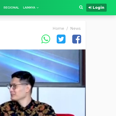
Login
REGIONAL
LAINNYA
Home
/
News