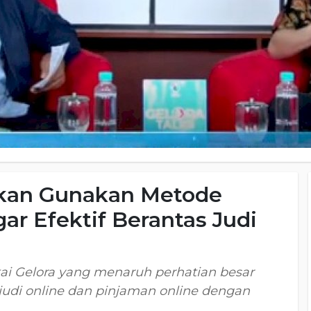
nkan Gunakan Metode
ar Efektif Berantas Judi
ai Gelora yang menaruh perhatian besar
udi online dan pinjaman online dengan