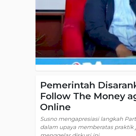
Pemerintah Disara
Follow The Money ag
Online
Susno mengapresiasi langkah Part
dalam upaya memberatas praktik j
menggelar diskusi ini.