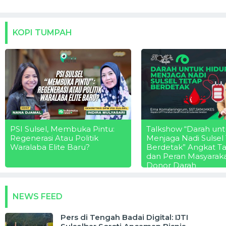
KOPI TUMPAH
PSI Sulsel, Membuka Pintu:
Talkshow “Darah unt
Regenerasi Atau Politik
Menjaga Nadi Sulsel
Waralaba Elite Baru?
Berdetak” Angkat T
dan Peran Masyarak
Donor Darah
NEWS FEED
Pers di Tengah Badai Digital: IJTI