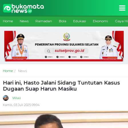
Home
News
Ramadan
Bola
Edukasi
Ekonomi
Gaya H
Home
News
Hari ini, Hasto Jalani Sidang Tuntutan Kasus
Dugaan Suap Harun Masiku
Wiwi
Kamis, 03 Juli 2025 09:04