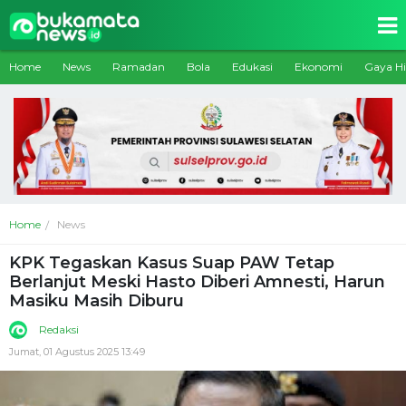
Home
News
Ramadan
Bola
Edukasi
Ekonomi
Gaya H
Home
News
KPK Tegaskan Kasus Suap PAW Tetap
Berlanjut Meski Hasto Diberi Amnesti, Harun
Masiku Masih Diburu
Redaksi
Jumat, 01 Agustus 2025 13:49