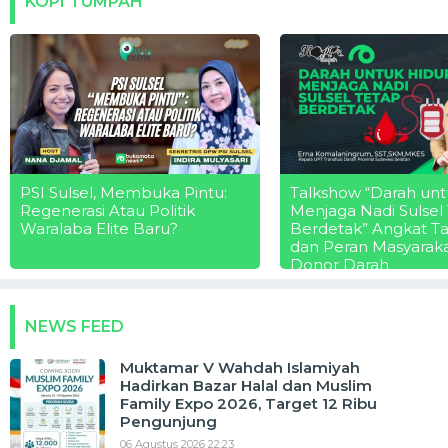
KOPI TUMPAH
PSI Sulsel, Membuka Pintu:
Talkshow “Darah unt
Regenerasi Atau Politik
Menjaga Nadi Sulsel
Waralaba Elite Baru?
Berdetak” Angkat T
dan Peran Masyarak
Donor Darah
NEWS FEED
Muktamar V Wahdah Islamiyah
Hadirkan Bazar Halal dan Muslim
Family Expo 2026, Target 12 Ribu
Pengunjung
06 Agustus 2026 22:23