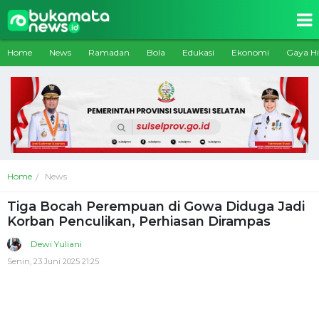
Home
News
Ramadan
Bola
Edukasi
Ekonomi
Gaya H
Home
News
Tiga Bocah Perempuan di Gowa Diduga Jadi
Korban Penculikan, Perhiasan Dirampas
Dewi Yuliani
Senin, 23 Juni 2025 21:25