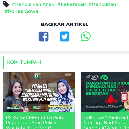
#Penculikan Anak
#kekerasan
#Pencurian
#Polres Gowa
BAGIKAN ARTIKEL
KOPI TUMPAH
PSI Sulsel, Membuka Pintu:
Talkshow “Darah unt
Regenerasi Atau Politik
Menjaga Nadi Sulsel
Waralaba Elite Baru?
Berdetak” Angkat T