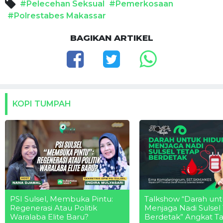
#Pelecehan Seksual
#Pemerkosaan
#Polrestabes Makassar
BAGIKAN ARTIKEL
KOPI TUMPAH
PSI Sulsel, Membuka Pintu:
Talkshow “Darah unt
Regenerasi Atau Politik
Menjaga Nadi Sulsel
Waralaba Elite Baru?
Berdetak” Angkat T