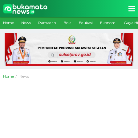
Home
News
Ramadan
Bola
Edukasi
Ekonomi
Gaya H
Home
News