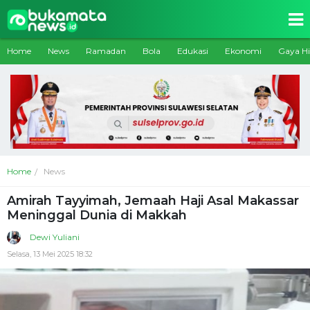
Home
News
Ramadan
Bola
Edukasi
Ekonomi
Gaya H
Home
News
Amirah Tayyimah, Jemaah Haji Asal Makassar
Meninggal Dunia di Makkah
Dewi Yuliani
Selasa, 13 Mei 2025 18:32