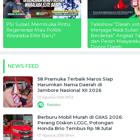
PSI Sulsel, Membuka Pintu:
Talkshow “Darah unt
Regenerasi Atau Politik
Menjaga Nadi Sulsel
Waralaba Elite Baru?
Berdetak” Angkat T
dan Peran Masyarak
Donor Darah
NEWS FEED
58 Pramuka Terbaik Maros Siap
Harumkan Nama Daerah di
Jambore Nasional XII 2026
07 Agustus 2026 09:53
Redaksi
Berburu Mobil Murah di GIIAS 2026:
Perang Diskon LCGC, Potongan
Honda Brio Tembus Rp 18 Juta!
07 Agustus 2026 09:44