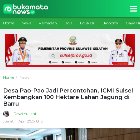
Home
News
Ramadan
Bola
Edukasi
Ekonomi
Gaya H
Home
News
Desa Pao-Pao Jadi Percontohan, ICMI Sulsel
Kembangkan 100 Hektare Lahan Jagung di
Barru
Dewi Yuliani
Jumat, 11 April 2025 18:13