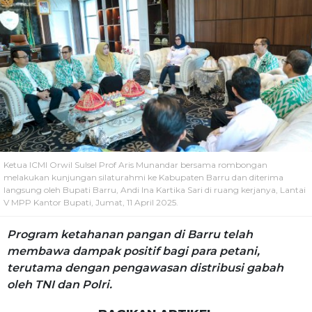
Ketua ICMI Orwil Sulsel Prof Aris Munandar bersama rombongan
melakukan kunjungan silaturahmi ke Kabupaten Barru dan diterima
langsung oleh Bupati Barru, Andi Ina Kartika Sari di ruang kerjanya, Lantai
V MPP Kantor Bupati, Jumat, 11 April 2025.
Program ketahanan pangan di Barru telah
membawa dampak positif bagi para petani,
terutama dengan pengawasan distribusi gabah
oleh TNI dan Polri.