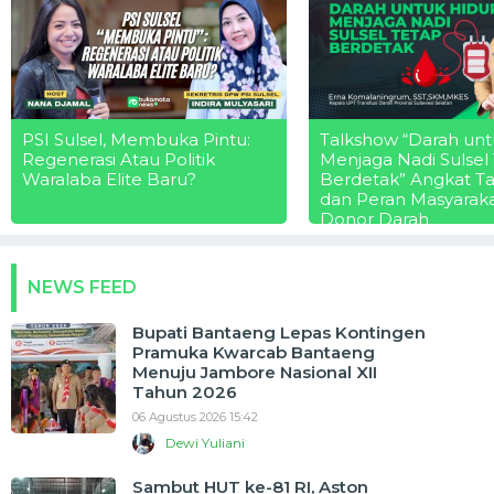
PSI Sulsel, Membuka Pintu:
Talkshow “Darah unt
Regenerasi Atau Politik
Menjaga Nadi Sulsel
Waralaba Elite Baru?
Berdetak” Angkat T
dan Peran Masyarak
Donor Darah
NEWS FEED
Bupati Bantaeng Lepas Kontingen
Pramuka Kwarcab Bantaeng
Menuju Jambore Nasional XII
Tahun 2026
06 Agustus 2026 15:42
Dewi Yuliani
Sambut HUT ke-81 RI, Aston