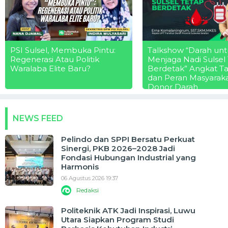
PSI Sulsel, Membuka Pintu:
Talkshow “Darah unt
Regenerasi Atau Politik
Menjaga Nadi Sulsel
Waralaba Elite Baru?
Berdetak” Angkat T
dan Peran Masyarak
Donor Darah
NEWS FEED
Pelindo dan SPPI Bersatu Perkuat
Sinergi, PKB 2026–2028 Jadi
Fondasi Hubungan Industrial yang
Harmonis
06 Agustus 2026 19:37
Redaksi
Politeknik ATK Jadi Inspirasi, Luwu
Utara Siapkan Program Studi