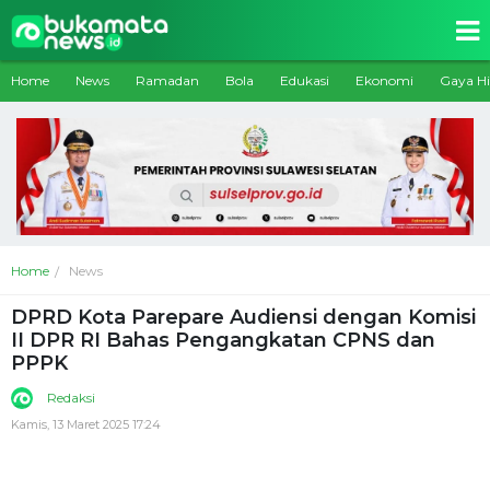
Home
News
Ramadan
Bola
Edukasi
Ekonomi
Gaya H
Home
News
DPRD Kota Parepare Audiensi dengan Komisi
II DPR RI Bahas Pengangkatan CPNS dan
PPPK
Redaksi
Kamis, 13 Maret 2025 17:24