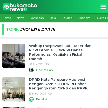
Home
News
Ramadan
Bola
Edukasi
Ekonomi
Gaya H
TOPIK
#KOMISI II DPR RI
Wabup Puspawati Ikuti Raker dan
RDPU Komisi II DPR RI Bahas
Reformulasi Kebijakan Fiskal
Daerah
30 Juli 2026 18:06
Dewi Yuliani
DPRD Kota Parepare Audiensi
dengan Komisi II DPR RI Bahas
Pengangkatan CPNS dan PPPK
13 Maret 2025 17:24
Redaksi