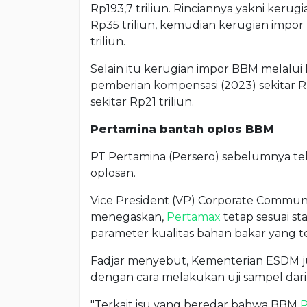
Rp193,7 triliun. Rinciannya yakni keru
Rp35 triliun, kemudian kerugian impo
triliun.
Selain itu kerugian impor BBM melalui 
pemberian kompensasi (2023) sekitar Rp
sekitar Rp21 triliun.
Pertamina bantah oplos BBM
PT Pertamina (Persero) sebelumnya 
oplosan.
Vice President (VP) Corporate Communi
menegaskan,
Pertamax
tetap sesuai s
parameter kualitas bahan bakar yang te
Fadjar menyebut, Kementerian ESDM
dengan cara melakukan uji sampel dari
"Terkait isu yang beredar bahwa BBM
P