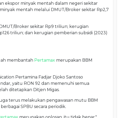
gian ekspor minyak mentah dalam negeri sekitar
r minyak mentah melalui DMUT/Broker sekitar Rp2,7
DMUT/Broker sekitar Rp9 triliun; kerugian
126 triliun; dan kerugian pemberian subsidi (2023)
telah membantah
Pertamax
merupakan BBM
cation Pertamina Fadjar Djoko Santoso
tandar, yaitu RON 92 dan memenuhi semua
lah ditetapkan Ditjen Migas.
 juga terus melakukan pengawasan mutu BBM
 berbagai SPBU secara periodik.
ertamax
merupakan oplosan, itu tidak benar,"