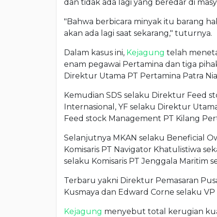
dan tidak ada lagi yang beredar di masy
"Bahwa berbicara minyak itu barang hab
akan ada lagi saat sekarang," tuturnya.
Dalam kasus ini,
Kejagung
telah meneta
enam pegawai Pertamina dan tiga pihak 
Direktur Utama PT Pertamina Patra Nia
Kemudian SDS selaku Direktur Feed st
Internasional, YF selaku Direktur Utam
Feed stock Management PT Kilang Pert
Selanjutnya MKAN selaku Beneficial Ow
Komisaris PT Navigator Khatulistiwa sek
selaku Komisaris PT Jenggala Maritim s
Terbaru yakni Direktur Pemasaran Pus
Kusmaya dan Edward Corne selaku VP T
Kejagung
menyebut total kerugian kua