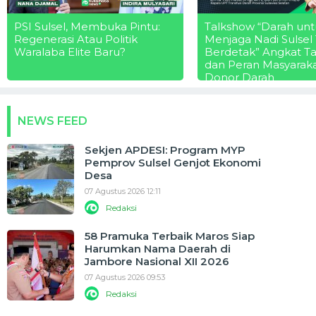
PSI Sulsel, Membuka Pintu:
Talkshow “Darah unt
Regenerasi Atau Politik
Menjaga Nadi Sulsel
Waralaba Elite Baru?
Berdetak” Angkat T
dan Peran Masyarak
Donor Darah
NEWS FEED
Sekjen APDESI: Program MYP
Pemprov Sulsel Genjot Ekonomi
Desa
07 Agustus 2026 12:11
Redaksi
58 Pramuka Terbaik Maros Siap
Harumkan Nama Daerah di
Jambore Nasional XII 2026
07 Agustus 2026 09:53
Redaksi