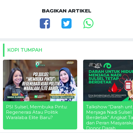
BAGIKAN ARTIKEL
KOPI TUMPAH
PSI Sulsel, Membuka Pintu:
Talkshow “Darah unt
Regenerasi Atau Politik
Menjaga Nadi Sulsel
Waralaba Elite Baru?
Berdetak” Angkat T
dan Peran Masyarak
Donor Darah