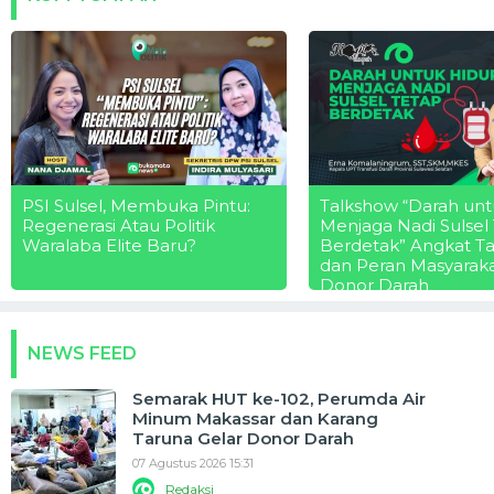
PSI Sulsel, Membuka Pintu:
Talkshow “Darah unt
Regenerasi Atau Politik
Menjaga Nadi Sulsel
Waralaba Elite Baru?
Berdetak” Angkat T
dan Peran Masyarak
Donor Darah
NEWS FEED
Semarak HUT ke-102, Perumda Air
Minum Makassar dan Karang
Taruna Gelar Donor Darah
07 Agustus 2026 15:31
Redaksi