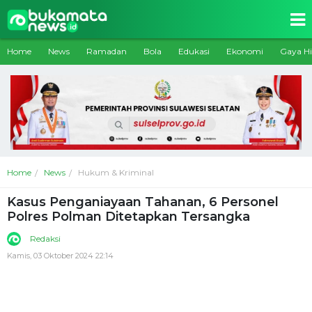
Home
News
Ramadan
Bola
Edukasi
Ekonomi
Gaya H
Home
News
Hukum & Kriminal
Kasus Penganiayaan Tahanan, 6 Personel
Polres Polman Ditetapkan Tersangka
Redaksi
Kamis, 03 Oktober 2024 22:14