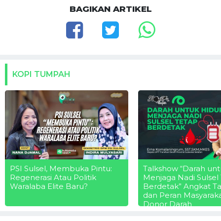
BAGIKAN ARTIKEL
KOPI TUMPAH
PSI Sulsel, Membuka Pintu:
Talkshow “Darah unt
Regenerasi Atau Politik
Menjaga Nadi Sulsel
Waralaba Elite Baru?
Berdetak” Angkat T
dan Peran Masyarak
Donor Darah