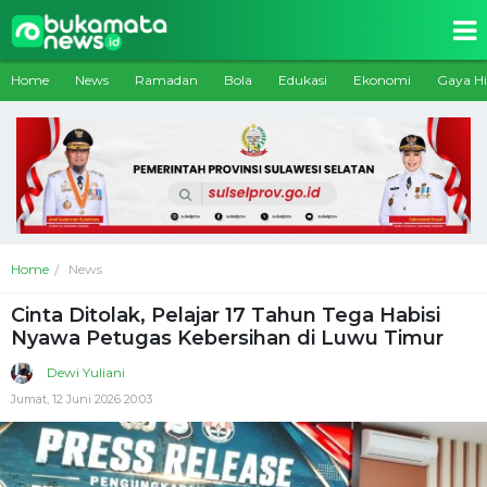
Home
News
Ramadan
Bola
Edukasi
Ekonomi
Gaya H
Home
News
Cinta Ditolak, Pelajar 17 Tahun Tega Habisi
Nyawa Petugas Kebersihan di Luwu Timur
Dewi Yuliani
Jumat, 12 Juni 2026 20:03