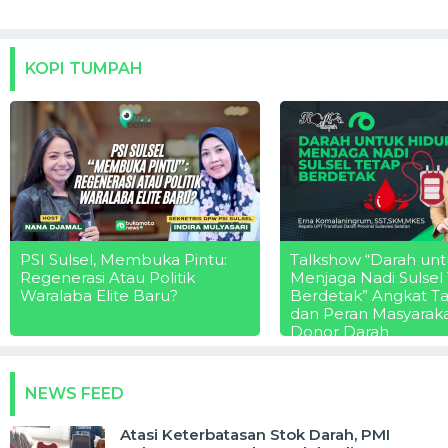
KOPI TUMPAH
PSI Sulsel, Membuka Pintu:
Talkshow “Darah unt
Regenerasi Atau Politik
Menjaga Nadi Sulsel
Waralaba Elite Baru?
Berdetak” Angkat T
dan Peran Masyarak
Donor Darah
NEWS FEED
Atasi Keterbatasan Stok Darah, PMI