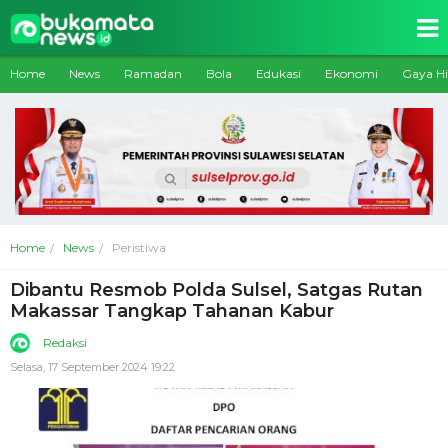
Home
News
Ramadan
Bola
Edukasi
Ekonomi
Gaya H
Home
News
Peristiwa
Dibantu Resmob Polda Sulsel, Satgas Rutan
Makassar Tangkap Tahanan Kabur
Redaksi
Selasa, 17 September 2024 19:22