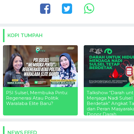
KOPI TUMPAH
PSI Sulsel, Membuka Pintu:
Talkshow “Darah unt
Regenerasi Atau Politik
Menjaga Nadi Sulsel
Waralaba Elite Baru?
Berdetak” Angkat T
dan Peran Masyarak
Donor Darah
NEWS FEED