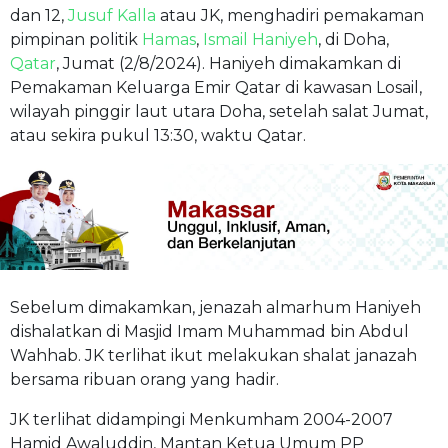
dan 12,
Jusuf Kalla
atau JK, menghadiri pemakaman
pimpinan politik
Hamas
,
Ismail Haniyeh
, di Doha,
Qatar
, Jumat (2/8/2024). Haniyeh dimakamkan di
Pemakaman Keluarga Emir Qatar di kawasan Losail,
wilayah pinggir laut utara Doha, setelah salat Jumat,
atau sekira pukul 13:30, waktu Qatar.
Sebelum dimakamkan, jenazah almarhum Haniyeh
dishalatkan di Masjid Imam Muhammad bin Abdul
Wahhab. JK terlihat ikut melakukan shalat janazah
bersama ribuan orang yang hadir.
JK terlihat didampingi Menkumham 2004-2007
Hamid Awaluddin, Mantan Ketua Umum PP