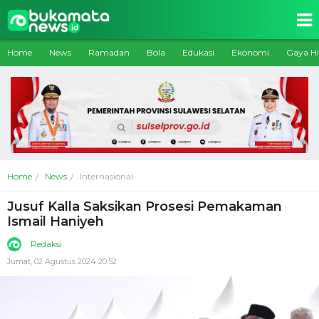
Home
News
Ramadan
Bola
Edukasi
Ekonomi
Gaya H
Home
News
Internasional
Jusuf Kalla Saksikan Prosesi Pemakaman
Ismail Haniyeh
Redaksi
Jumat, 02 Agustus 2024 20:52