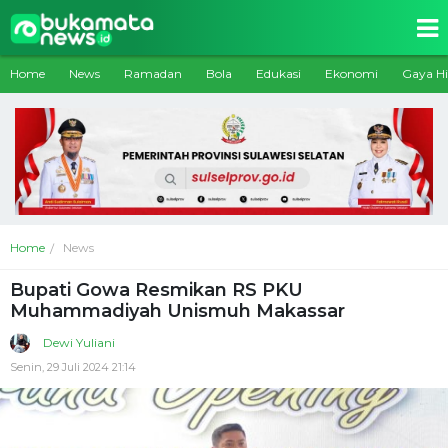
Home
News
Ramadan
Bola
Edukasi
Ekonomi
Gaya H
Home
News
Bupati Gowa Resmikan RS PKU
Muhammadiyah Unismuh Makassar
Dewi Yuliani
Senin, 29 Juli 2024 21:14