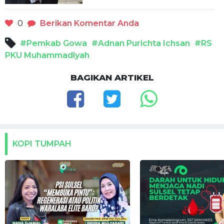
0
Berikan Komentar Anda
#Pemkab Gowa
#Adnan Purichta Ichsan
#RS
PKU Muhammadiyah
BAGIKAN ARTIKEL
KOPI TUMPAH