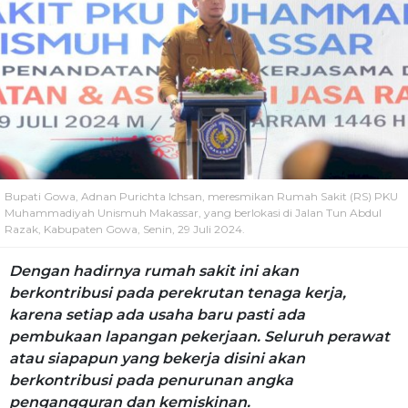
Bupati Gowa, Adnan Purichta Ichsan, meresmikan Rumah Sakit (RS) PKU
Muhammadiyah Unismuh Makassar, yang berlokasi di Jalan Tun Abdul
Razak, Kabupaten Gowa, Senin, 29 Juli 2024.
Dengan hadirnya rumah sakit ini akan
berkontribusi pada perekrutan tenaga kerja,
karena setiap ada usaha baru pasti ada
pembukaan lapangan pekerjaan. Seluruh perawat
atau siapapun yang bekerja disini akan
berkontribusi pada penurunan angka
pengangguran dan kemiskinan.