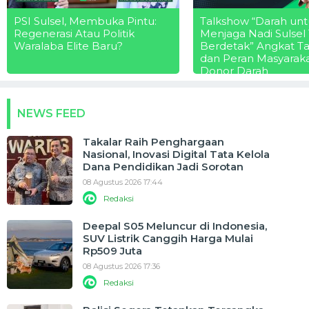
PSI Sulsel, Membuka Pintu:
Talkshow “Darah unt
Regenerasi Atau Politik
Menjaga Nadi Sulsel
Waralaba Elite Baru?
Berdetak” Angkat T
dan Peran Masyarak
Donor Darah
NEWS FEED
Takalar Raih Penghargaan
Nasional, Inovasi Digital Tata Kelola
Dana Pendidikan Jadi Sorotan
08 Agustus 2026 17:44
Redaksi
Deepal S05 Meluncur di Indonesia,
SUV Listrik Canggih Harga Mulai
Rp509 Juta
08 Agustus 2026 17:36
Redaksi