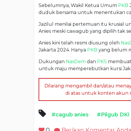
Sebelumnya, Wakil Ketua Umum
PKB
duduk bersama untuk menentukan ca
Jazilul menilai pertemuan itu krusial
Anies meski cawagub yang dipilih tak ses
Anies kini telah resmi diusung oleh
Nas
Jakarta 2024. Hanya
PKB
yang belum m
Dukungan
NasDem
dan
PKS
membuat A
untuk maju memperebutkan kursi Jaka
Dilarang mengambil dan/atau menay
di atas untuk konten akun me
#cagub anies
#Pilgub DKI
0
Berikan Komentar And