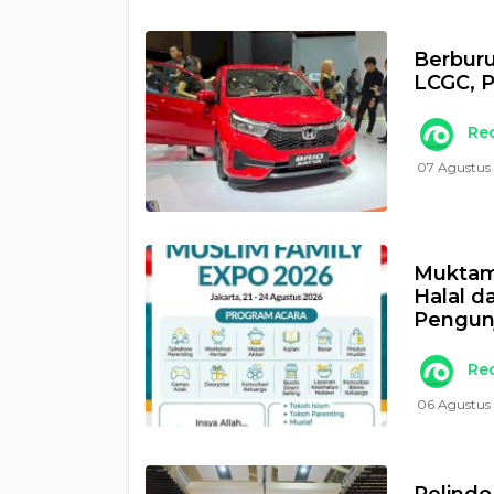
Berburu
LCGC, P
Re
07 Agustus
Muktam
Halal d
Pengun
Re
06 Agustus