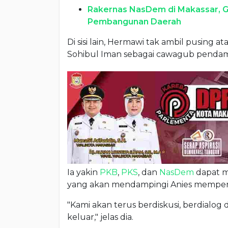
Rakernas NasDem di Makassar, G
Pembangunan Daerah
Di sisi lain, Hermawi tak ambil pusing 
Sohibul Iman sebagai cawagub pendamp
Ia yakin
PKB
,
PKS
, dan
NasDem
dapat m
yang akan mendampingi Anies mempereb
"Kami akan terus berdiskusi, berdialog d
keluar," jelas dia.