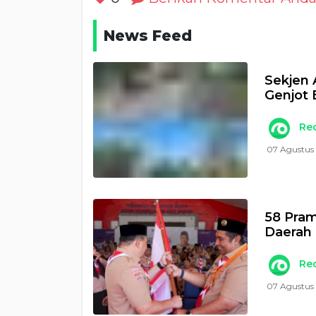
News Feed
Sekjen
Genjot
Re
07 Agustus 
58 Pra
Daerah 
Re
07 Agustus