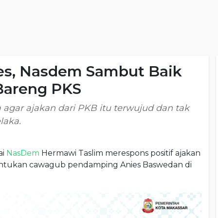
es, Nasdem Sambut Baik
Bareng PKS
gar ajakan dari PKB itu terwujud dan tak
laka.
ai
NasDem
Hermawi Taslim merespons positif ajakan
tukan cawagub pendamping Anies Baswedan di