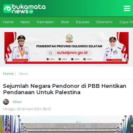
Home
News
Ramadan
Bola
Edukasi
Ekonomi
Gaya H
Home
News
Sejumlah Negara Pendonor di PBB Hentikan
Pendanaan Untuk Palestina
Wiwi
Minggu, 28 Januari 2024 08:45