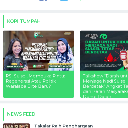
KOPI TUMPAH
PSI Sulsel, Membuka Pintu:
Talkshow “Darah unt
Regenerasi Atau Politik
Menjaga Nadi Sulsel
Waralaba Elite Baru?
Berdetak” Angkat T
dan Peran Masyarak
Donor Darah
NEWS FEED
Takalar Raih Penghargaan