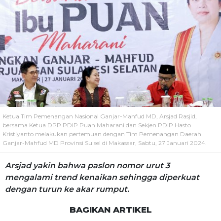
Ketua Tim Pemenangan Nasional Ganjar-Mahfud MD, Arsjad Rasjid,
bersama Ketua DPP PDIP Puan Maharani dan Sekjen PDIP Hasto
Kristiyanto melakukan pertemuan dengan Tim Pemenangan Daerah
Ganjar-Mahfud MD Provinsi Sulsel di Makassar, Sabtu, 27 Januari 2024.
Arsjad yakin bahwa paslon nomor urut 3
mengalami trend kenaikan sehingga diperkuat
dengan turun ke akar rumput.
BAGIKAN ARTIKEL