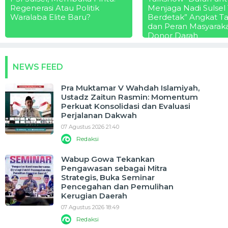
Regenerasi Atau Politik
Menjaga Nadi Sulsel
Waralaba Elite Baru?
Berdetak” Angkat T
dan Peran Masyarak
Donor Darah
NEWS FEED
Pra Muktamar V Wahdah Islamiyah,
Ustadz Zaitun Rasmin: Momentum
Perkuat Konsolidasi dan Evaluasi
Perjalanan Dakwah
07 Agustus 2026 21:40
Redaksi
Wabup Gowa Tekankan
Pengawasan sebagai Mitra
Strategis, Buka Seminar
Pencegahan dan Pemulihan
Kerugian Daerah
07 Agustus 2026 18:49
Redaksi