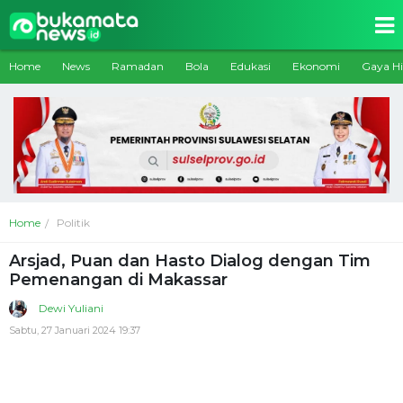
Home
News
Ramadan
Bola
Edukasi
Ekonomi
Gaya H
Home
Politik
Arsjad, Puan dan Hasto Dialog dengan Tim
Pemenangan di Makassar
Dewi Yuliani
Sabtu, 27 Januari 2024 19:37