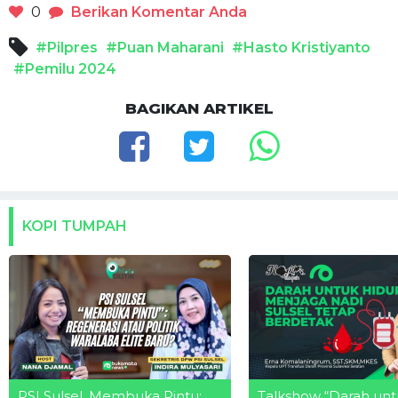
0
Berikan Komentar Anda
#Pilpres
#Puan Maharani
#Hasto Kristiyanto
#Pemilu 2024
BAGIKAN ARTIKEL
KOPI TUMPAH
PSI Sulsel, Membuka Pintu:
Talkshow “Darah unt