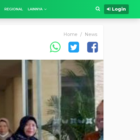
Login
REGIONAL
LAINNYA
Home
/
News