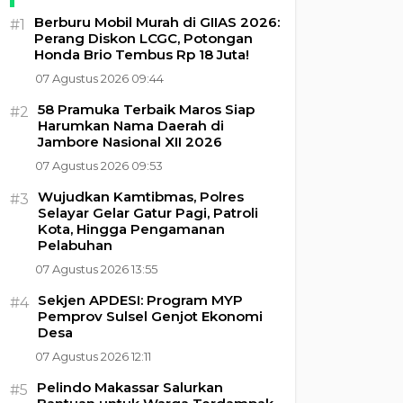
Berburu Mobil Murah di GIIAS 2026:
#1
Perang Diskon LCGC, Potongan
Honda Brio Tembus Rp 18 Juta!
07 Agustus 2026 09:44
58 Pramuka Terbaik Maros Siap
#2
Harumkan Nama Daerah di
Jambore Nasional XII 2026
07 Agustus 2026 09:53
Wujudkan Kamtibmas, Polres
#3
Selayar Gelar Gatur Pagi, Patroli
Kota, Hingga Pengamanan
Pelabuhan
07 Agustus 2026 13:55
Sekjen APDESI: Program MYP
#4
Pemprov Sulsel Genjot Ekonomi
Desa
07 Agustus 2026 12:11
Pelindo Makassar Salurkan
#5