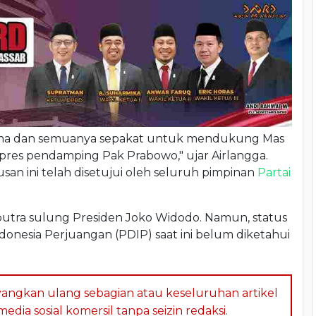
sama dan semuanya sepakat untuk mendukung Mas
pres pendamping Pak Prabowo," ujar Airlangga.
n ini telah disetujui oleh seluruh pimpinan
Partai
tra sulung Presiden Joko Widodo. Namun, status
donesia Perjuangan (PDIP) saat ini belum diketahui
angkan ulang sebagian atau keseluruhan artikel
dia sosial komersil tanpa seizin redaksi.