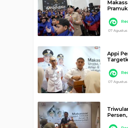
Makass
Pramuk
Re
07 Agustus 
Appi Pe
Targetk
Re
07 Agustus
Triwula
Persen,