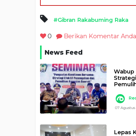
#Gibran Rakabuming Raka
0
Berikan Komentar And
News Feed
Wabup 
Strateg
Pemulih
Re
07 Agustus 
Lepas K