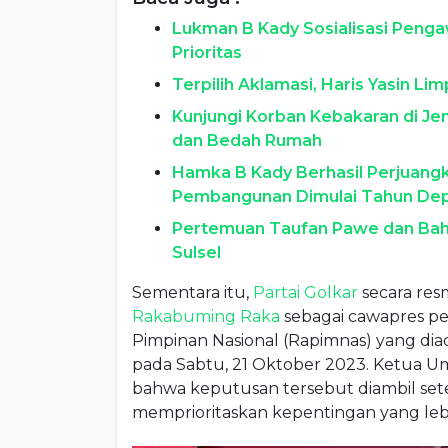
Lukman B Kady Sosialisasi Penga
Prioritas
Terpilih Aklamasi, Haris Yasin L
Kunjungi Korban Kebakaran di J
dan Bedah Rumah
Hamka B Kady Berhasil Perjuang
Pembangunan Dimulai Tahun De
Pertemuan Taufan Pawe dan Bahli
Sulsel
Sementara itu,
Partai Golkar
secara re
Rakabuming Raka
sebagai cawapres p
Pimpinan Nasional (Rapimnas) yang diad
pada Sabtu, 21 Oktober 2023. Ketua Um
bahwa keputusan tersebut diambil se
memprioritaskan kepentingan yang lebi