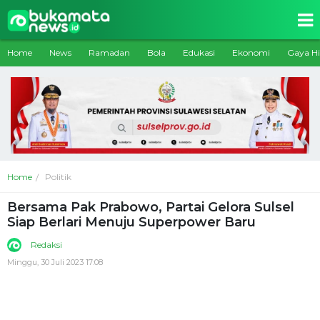
Home
News
Ramadan
Bola
Edukasi
Ekonomi
Gaya H
Home
Politik
Bersama Pak Prabowo, Partai Gelora Sulsel
Siap Berlari Menuju Superpower Baru
Redaksi
Minggu, 30 Juli 2023 17:08