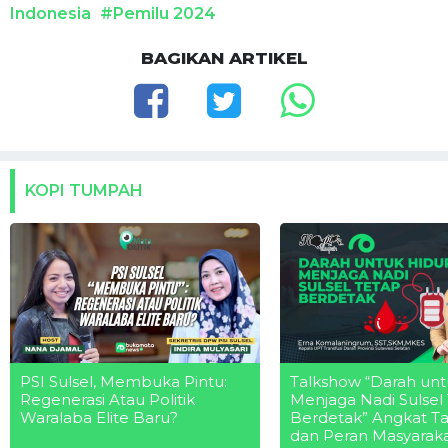
Indonesia
#Pemilu 2024
BAGIKAN ARTIKEL
KOPI TUMPAH
PSI Sulsel, Membuka Pintu:
Talkshow “Darah unt
Regenerasi Atau Politik
Menjaga Nadi Sulsel
Waralaba Elite Baru?
Berdetak” Angkat T
dan Peran Masyarak