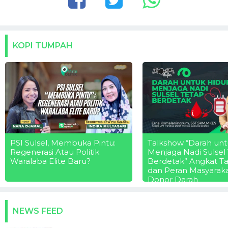
KOPI TUMPAH
PSI Sulsel, Membuka Pintu:
Talkshow “Darah unt
Regenerasi Atau Politik
Menjaga Nadi Sulsel
Waralaba Elite Baru?
Berdetak” Angkat T
dan Peran Masyarak
Donor Darah
NEWS FEED