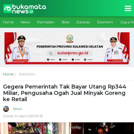
Home
News
Ramadan
Bola
Edukasi
Ekonomi
Gaya H
Home
Ekonomi
Gegera Pemerintah Tak Bayar Utang Rp344
Miliar, Pengusaha Ogah Jual Minyak Goreng
ke Retail
Wiwi
Jumat, 14 April 2023 07:32