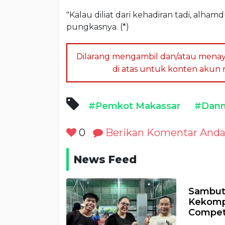
"Kalau diliat dari kehadiran tadi, alham
pungkasnya. (*)
Dilarang mengambil dan/atau menay
di atas untuk konten akun me
#Pemkot Makassar
#Dann
0
Berikan Komentar And
News Feed
Sambut 
Kekomp
Compet