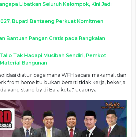
gapa Libatkan Seluruh Kelompok, Kini Jadi
027, Bupati Bantaeng Perkuat Komitmen
an Bantuan Pangan Gratis pada Rangkaian
Tallo Tak Hadapi Musibah Sendiri, Pemkot
 Material Bangunan
onsolidasi diatur bagaimana WFH secara maksimal, dan
k from home itu bukan berarti tidak kerja, bekerja
da yang stand by di Balaikota," ucapnya.