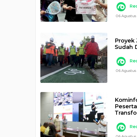
Re
06 Agustus
Proyek 
Sudah 
Re
06 Agustus 
Kominfo
Peserta
Transfo
Re
06 Agustus 