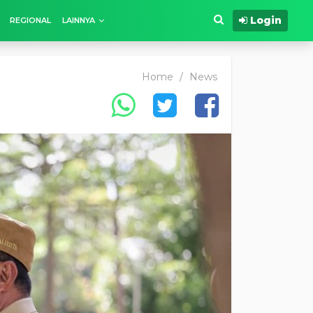
Login
REGIONAL
LAINNYA
Home
/
News