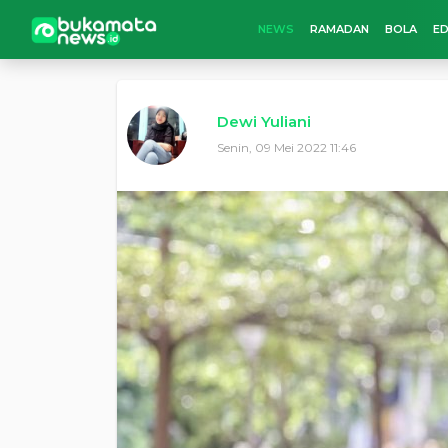
NEWS
RAMADAN
BOLA
ED
Dewi Yuliani
Senin, 09 Mei 2022 11:46