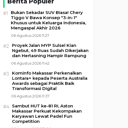
Berita Populer
Bukan Sekadar SUV Biasa! Chery
#1
Tiggo V Bawa Konsep "3-in-1"
Khusus untuk Keluarga Indonesia,
Mengaspal Akhir 2026
06 Agustus 2026 11:27
Proyek Jalan MYP Sulsel Kian
#2
Ngebut, 49 Ruas Sudah Dikerjakan
dan Hertasning Hampir Rampung
06 Agustus 2026 11:42
Kominfo Makassar Perkenalkan
#3
Lontara+ kepada Peserta Australia
Awards sebagai Praktik Baik
Transformasi Digital
06 Agustus 2026 11:37
Sambut HUT ke-81 RI, Aston
#4
Makassar Perkuat Kekompakan
Karyawan Lewat Padel Fun
Competition