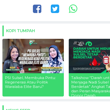
KOPI TUMPAH
PSI Sulsel, Membuka Pintu:
Talkshow “Darah unt
Regenerasi Atau Politik
Menjaga Nadi Sulsel
Waralaba Elite Baru?
Berdetak” Angkat T
dan Peran Masyarak
Donor Darah