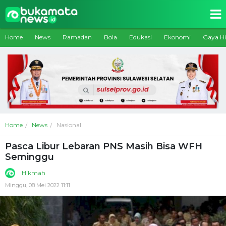
Home
News
Ramadan
Bola
Edukasi
Ekonomi
Gaya H
Home
News
Nasional
Pasca Libur Lebaran PNS Masih Bisa WFH
Seminggu
Hikmah
Minggu, 08 Mei 2022 11:11