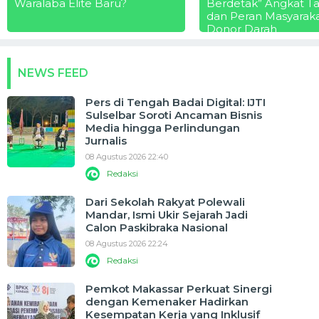
Waralaba Elite Baru?
Berdetak” Angkat T
dan Peran Masyarak
Donor Darah
NEWS FEED
Pers di Tengah Badai Digital: IJTI
Sulselbar Soroti Ancaman Bisnis
Media hingga Perlindungan
Jurnalis
08 Agustus 2026 22:40
Redaksi
Dari Sekolah Rakyat Polewali
Mandar, Ismi Ukir Sejarah Jadi
Calon Paskibraka Nasional
08 Agustus 2026 22:24
Redaksi
Pemkot Makassar Perkuat Sinergi
dengan Kemenaker Hadirkan
Kesempatan Kerja yang Inklusif