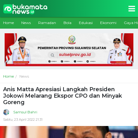
Home
News
Ramadan
Bola
Edukasi
Ekonomi
Gaya H
Home
News
Anis Matta Apresiasi Langkah Presiden
Jokowi Melarang Ekspor CPO dan Minyak
Goreng
Samsul Bahri
Sabtu, 23 April 2022 21:31