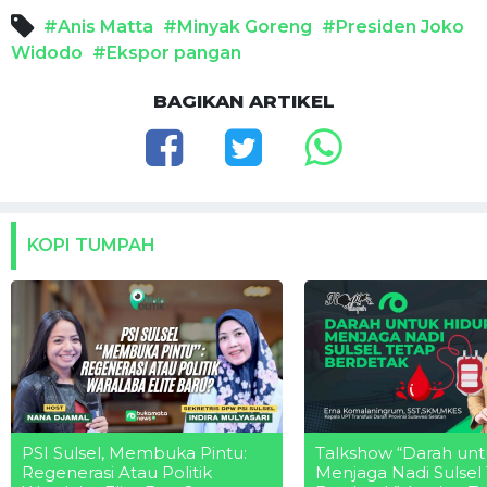
#Anis Matta
#Minyak Goreng
#Presiden Joko
Widodo
#Ekspor pangan
BAGIKAN ARTIKEL
KOPI TUMPAH
PSI Sulsel, Membuka Pintu:
Talkshow “Darah unt
Regenerasi Atau Politik
Menjaga Nadi Sulsel