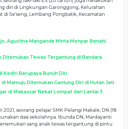
0, seorang laki-laki ES (20 tahun) juga melakukan
ng diri di Lingkungan Garonggong, Kelurahan
at di Se’seng, Lembang Pongbatik, Kecamatan
Bajo, Agustina Mangande Minta Menpar Benahi
k Ditemukan Tewas Tergantung di Bandara
 di Kediri Berupaya Bunuh Diri
a di Mamuju Ditemukan Gantung Diri di Hutan Jati
ajar di Makassar Nekat Lompat dari Lantai 3
i 2021, seorang pelajar SMK Pelangi Makale, DN (18
unakan dasi sekolahnya. Ibunda DN, Mardayanti
menemukan sang anak tewas tergantung di pintu