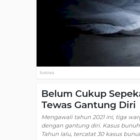
Ilustrasi
Belum Cukup Sepeka
Tewas Gantung Diri
Mengawali tahun 2021 ini, tiga w
dengan gantung diri. Kasus bunuh 
Tahun lalu, tercatat 30 kasus bunuh 