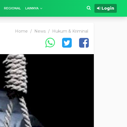
Login
REGIONAL
LAINNYA
Home
/
News
/
Hukum & Kriminal