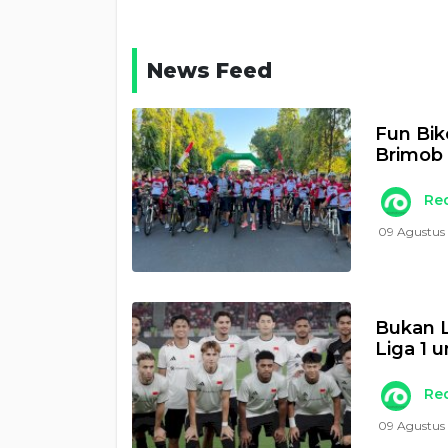
News Feed
Fun Bi
Brimob
Re
09 Agustus 
Bukan L
Liga 1 
Re
09 Agustus 