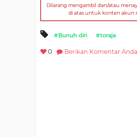
Dilarang mengambil dan/atau menay
di atas untuk konten akun me
#Bunuh diri
#toraja
0
Berikan Komentar And