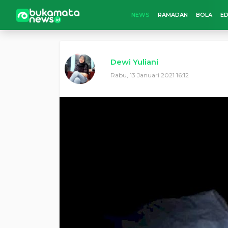
NEWS
RAMADAN
BOLA
ED
Dewi Yuliani
Rabu, 13 Januari 2021 16:12