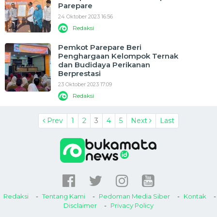
Parepare
24 Oktober 2023 16:56
Redaksi
Pemkot Parepare Beri
Penghargaan Kelompok Ternak
dan Budidaya Perikanan
Berprestasi
23 Oktober 2023 17:09
Redaksi
Prev
1
2
3
4
5
Next
Last
Redaksi
Tentang Kami
Pedoman Media Siber
Kontak
Disclaimer
Privacy Policy