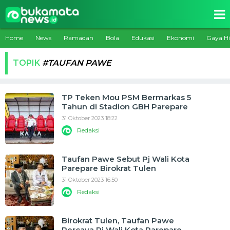
Home
News
Ramadan
Bola
Edukasi
Ekonomi
Gaya H
TOPIK
#TAUFAN PAWE
TP Teken Mou PSM Bermarkas 5
Tahun di Stadion GBH Parepare
31 Oktober 2023 18:22
Redaksi
Taufan Pawe Sebut Pj Wali Kota
Parepare Birokrat Tulen
31 Oktober 2023 16:50
Redaksi
Birokrat Tulen, Taufan Pawe
Percaya Pj Wali Kota Parepare