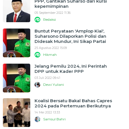
PPP, Gantikan Suharso dari kursi
kepemimpinan
05 September 2022 11:36
Redaksi
Buntut Peryataan 'Amplop Kiai',
Suharsono Dilaporkan Polisi dan
Didesak Mundur, Ini Sikap Partai
25 Agustus 2022 15:09
Hikmah
Jelang Pemilu 2024, Ini Perintah
DPP untuk Kader PPP
03 Juli 2022 09:41
Dewi Yuliani
Koalisi Bersatu Bakal Bahas Capres
2024 pada Pertemuan Berikutnya
14 Mei 2022 13:33
Samsul Bahri