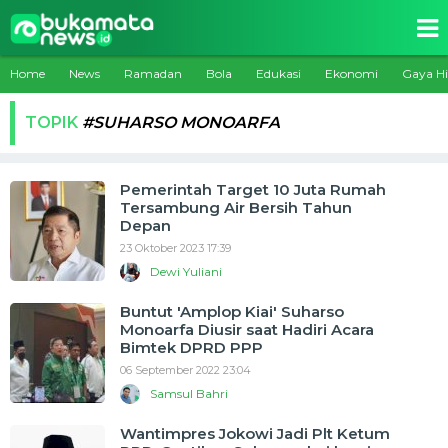
Home
News
Ramadan
Bola
Edukasi
Ekonomi
Gaya H
TOPIK
#SUHARSO MONOARFA
Pemerintah Target 10 Juta Rumah
Tersambung Air Bersih Tahun
Depan
23 Oktober 2023 17:39
Dewi Yuliani
Buntut 'Amplop Kiai' Suharso
Monoarfa Diusir saat Hadiri Acara
Bimtek DPRD PPP
06 September 2022 23:04
Samsul Bahri
Wantimpres Jokowi Jadi Plt Ketum