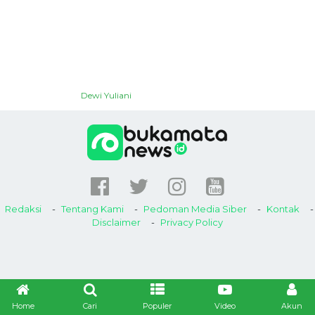
Dewi Yuliani
Redaksi
Tentang Kami
Pedoman Media Siber
Kontak
Disclaimer
Privacy Policy
Home
Cari
Populer
Video
Akun