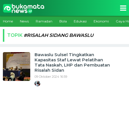
Home
News
Ramadan
Bola
Edukasi
Ekonomi
Gaya H
TOPIK
#RISALAH SIDANG BAWASLU
Bawaslu Sulsel Tingkatkan
Kapasitas Staf Lewat Pelatihan
Tata Naskah, LHP dan Pembuatan
Risalah Sidan
09 Oktober 2024 16:59