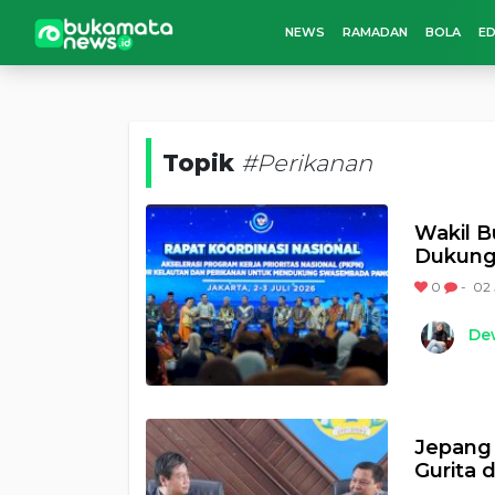
NEWS
RAMADAN
BOLA
ED
Topik
#Perikanan
Wakil 
Dukung
0
-
02 
Dew
Jepang 
Gurita 