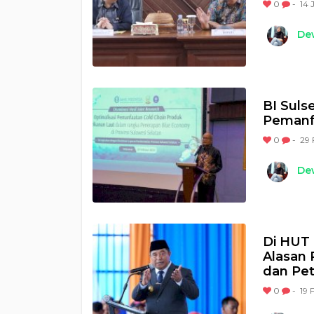
0
-
14 
Dew
BI Sulse
Pemanfa
0
-
29 
Dew
Di HUT 
Alasan 
dan Pe
0
-
19 