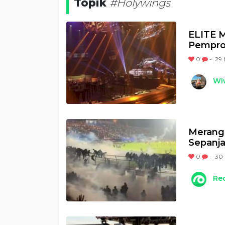
Topik
#Holywings
ELITE M
Pemprov
0
-
29 
Wi
Merangk
Sepanj
0
-
30 
Re