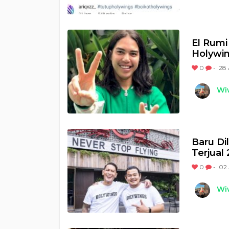
El Rumi
Holywi
0
-
28 
Wi
Baru Di
Terjual 
0
-
02 
Wi