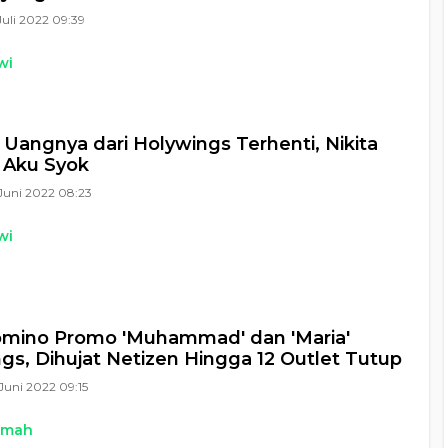
Juli 2022 09:39
wi
Uangnya dari Holywings Terhenti, Nikita
: Aku Syok
Juni 2022 08:23
wi
omino Promo 'Muhammad' dan 'Maria'
gs, Dihujat Netizen Hingga 12 Outlet Tutup
Juni 2022 09:15
kmah