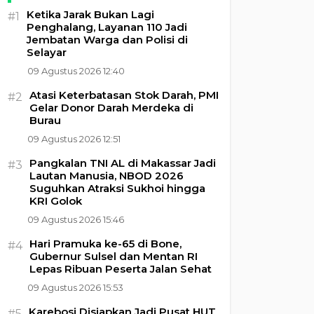
Ketika Jarak Bukan Lagi
#1
Penghalang, Layanan 110 Jadi
Jembatan Warga dan Polisi di
Selayar
09 Agustus 2026 12:40
Atasi Keterbatasan Stok Darah, PMI
#2
Gelar Donor Darah Merdeka di
Burau
09 Agustus 2026 12:51
Pangkalan TNI AL di Makassar Jadi
#3
Lautan Manusia, NBOD 2026
Suguhkan Atraksi Sukhoi hingga
KRI Golok
09 Agustus 2026 15:46
Hari Pramuka ke-65 di Bone,
#4
Gubernur Sulsel dan Mentan RI
Lepas Ribuan Peserta Jalan Sehat
09 Agustus 2026 15:53
Karebosi Disiapkan Jadi Pusat HUT
#5