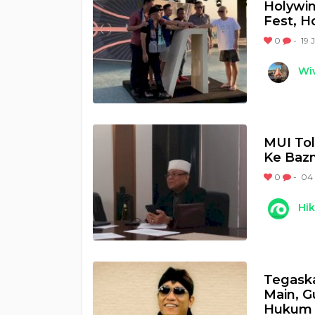
Holywin
Fest, H
0
-
19 
Wi
MUI To
Ke Bazn
0
-
04 
Hi
Tegask
Main, G
Hukum 