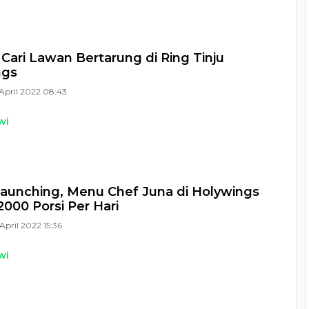
 Cari Lawan Bertarung di Ring Tinju
ngs
April 2022 08:43
wi
launching, Menu Chef Juna di Holywings
2000 Porsi Per Hari
April 2022 15:36
wi