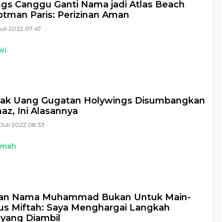
gs Canggu Ganti Nama jadi Atlas Beach
otman Paris: Perizinan Aman
Juli 2022 07:47
wi
lak Uang Gugatan Holywings Disumbangkan
az, Ini Alasannya
Juli 2022 08:33
kmah
an Nama Muhammad Bukan Untuk Main-
us Miftah: Saya Menghargai Langkah
yang Diambil