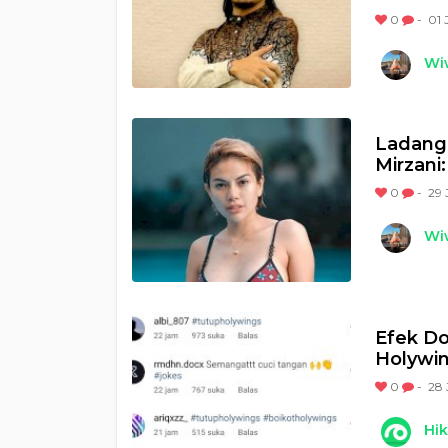
0
-
01 
Wi
Ladang 
Mirzani
0
-
29 
Wi
Efek D
Holywin
0
-
28 
Hi