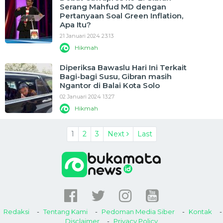
Serang Mahfud MD dengan
Pertanyaan Soal Green Inflation,
Apa Itu?
21 Januari 2024 23:13
Hikmah
Diperiksa Bawaslu Hari Ini Terkait
Bagi-bagi Susu, Gibran masih
Ngantor di Balai Kota Solo
02 Januari 2024 13:27
Hikmah
1
2
3
Next
Last
Redaksi
Tentang Kami
Pedoman Media Siber
Kontak
Disclaimer
Privacy Policy