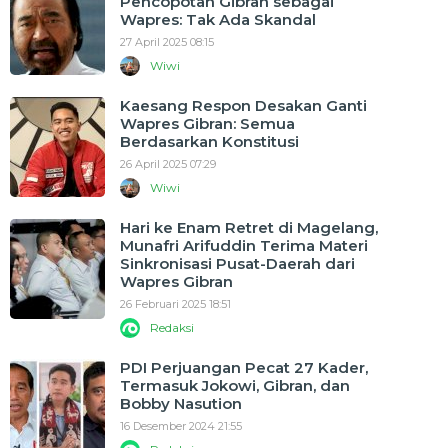
Pencopotan Gibran sebagai
Wapres: Tak Ada Skandal
27 April 2025 08:15
Wiwi
Kaesang Respon Desakan Ganti
Wapres Gibran: Semua
Berdasarkan Konstitusi
26 April 2025 07:29
Wiwi
Hari ke Enam Retret di Magelang,
Munafri Arifuddin Terima Materi
Sinkronisasi Pusat-Daerah dari
Wapres Gibran
26 Februari 2025 18:51
Redaksi
PDI Perjuangan Pecat 27 Kader,
Termasuk Jokowi, Gibran, dan
Bobby Nasution
16 Desember 2024 21:55