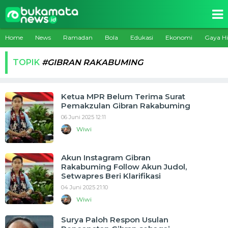
Home
News
Ramadan
Bola
Edukasi
Ekonomi
Gaya H
TOPIK
#GIBRAN RAKABUMING
Ketua MPR Belum Terima Surat
Pemakzulan Gibran Rakabuming
06 Juni 2025 12:11
Wiwi
Akun Instagram Gibran
Rakabuming Follow Akun Judol,
Setwapres Beri Klarifikasi
04 Juni 2025 21:10
Wiwi
Surya Paloh Respon Usulan