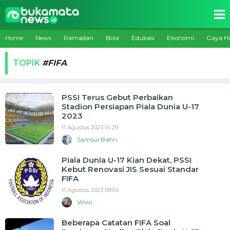
Home
News
Ramadan
Bola
Edukasi
Ekonomi
Gaya H
TOPIK
#FIFA
PSSI Terus Gebut Perbaikan
Stadion Persiapan Piala Dunia U-17
2023
11 Agustus 2023 14:29
Samsul Bahri
Piala Dunia U-17 Kian Dekat, PSSI
Kebut Renovasi JIS Sesuai Standar
FIFA
11 Agustus 2023 09:04
Wiwi
Beberapa Catatan FIFA Soal