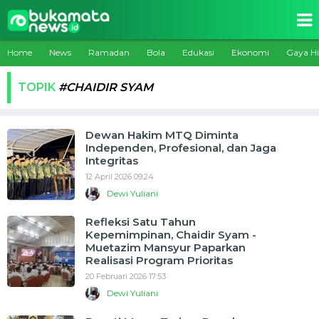
Home
News
Ramadan
Bola
Edukasi
Ekonomi
Gaya H
TOPIK
#CHAIDIR SYAM
Dewan Hakim MTQ Diminta
Independen, Profesional, dan Jaga
Integritas
12 April 2026 09:24
Dewi Yuliani
Refleksi Satu Tahun
Kepemimpinan, Chaidir Syam -
Muetazim Mansyur Paparkan
Realisasi Program Prioritas
20 Februari 2026 17:53
Dewi Yuliani