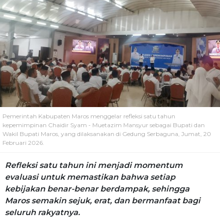
Pemerintah Kabupaten Maros menggelar refleksi satu tahun
kepemimpinan Chaidir Syam - Muetazim Mansyur sebagai Bupati dan
Wakil Bupati Maros, yang dilaksanakan di Gedung Serbaguna, Jumat, 20
Februari 2026.
Refleksi satu tahun ini menjadi momentum
evaluasi untuk memastikan bahwa setiap
kebijakan benar-benar berdampak, sehingga
Maros semakin sejuk, erat, dan bermanfaat bagi
seluruh rakyatnya.