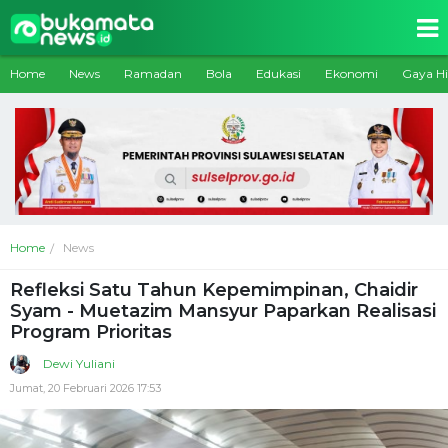
Home
News
Ramadan
Bola
Edukasi
Ekonomi
Gaya H
Home
News
Refleksi Satu Tahun Kepemimpinan, Chaidir
Syam - Muetazim Mansyur Paparkan Realisasi
Program Prioritas
Dewi Yuliani
Jumat, 20 Februari 2026 17:53