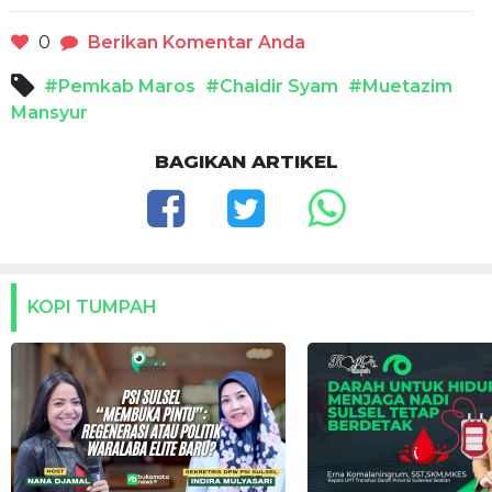
0
Berikan Komentar Anda
#Pemkab Maros
#Chaidir Syam
#Muetazim
Mansyur
BAGIKAN ARTIKEL
KOPI TUMPAH