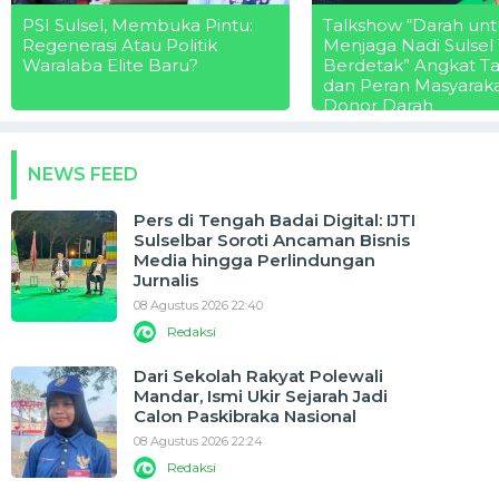
PSI Sulsel, Membuka Pintu:
Talkshow “Darah unt
Regenerasi Atau Politik
Menjaga Nadi Sulsel
Waralaba Elite Baru?
Berdetak” Angkat T
dan Peran Masyarak
Donor Darah
NEWS FEED
Pers di Tengah Badai Digital: IJTI
Sulselbar Soroti Ancaman Bisnis
Media hingga Perlindungan
Jurnalis
08 Agustus 2026 22:40
Redaksi
Dari Sekolah Rakyat Polewali
Mandar, Ismi Ukir Sejarah Jadi
Calon Paskibraka Nasional
08 Agustus 2026 22:24
Redaksi