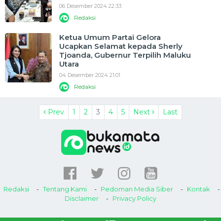
06 Desember 2024 22:33
Redaksi
Ketua Umum Partai Gelora
Ucapkan Selamat kepada Sherly
Tjoanda, Gubernur Terpilih Maluku
Utara
04 Desember 2024 21:01
Redaksi
Prev
1
2
3
4
5
Next
Last
Redaksi
Tentang Kami
Pedoman Media Siber
Kontak
Disclaimer
Privacy Policy