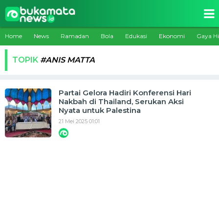
Home
News
Ramadan
Bola
Edukasi
Ekonomi
Gaya H
TOPIK
#ANIS MATTA
Partai Gelora Hadiri Konferensi Hari
Nakbah di Thailand, Serukan Aksi
Nyata untuk Palestina
21 Mei 2025 01:01