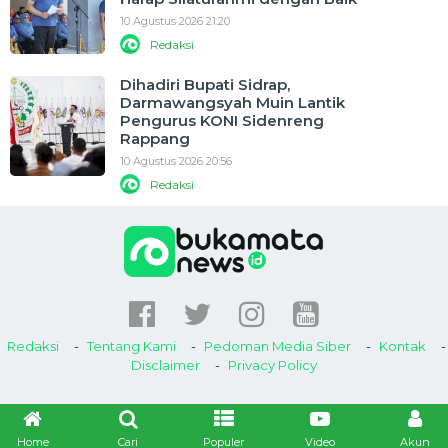
10 Agustus 2026 21:20
Redaksi
Dihadiri Bupati Sidrap,
Darmawangsyah Muin Lantik
Pengurus KONI Sidenreng
Rappang
10 Agustus 2026 20:56
Redaksi
Redaksi
Tentang Kami
Pedoman Media Siber
Kontak
Disclaimer
Privacy Policy
Home
Cari
Populer
Video
Akun