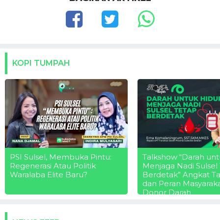
KOPI TUMPAH
PSI Sulsel, Membuka Pintu:
Talkshow “Darah unt
Regenerasi Atau Politik
Menjaga Nadi Sulsel
Waralaba Elite Baru?
Berdetak” Angkat T
dan Peran Masyarak
Donor Darah