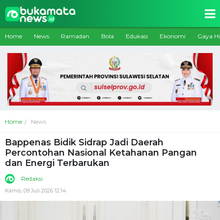
Home
News
Ramadan
Bola
Edukasi
Ekonomi
Gaya H
Home
News
Bappenas Bidik Sidrap Jadi Daerah
Percontohan Nasional Ketahanan Pangan
dan Energi Terbarukan
Redaksi
Kamis, 09 Juli 2026 12:14