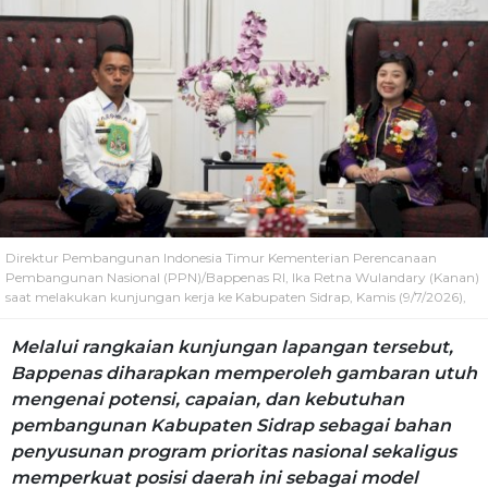
Direktur Pembangunan Indonesia Timur Kementerian Perencanaan
Pembangunan Nasional (PPN)/Bappenas RI, Ika Retna Wulandary (Kanan)
saat melakukan kunjungan kerja ke Kabupaten Sidrap, Kamis (9/7/2026),
Melalui rangkaian kunjungan lapangan tersebut,
Bappenas diharapkan memperoleh gambaran utuh
mengenai potensi, capaian, dan kebutuhan
pembangunan Kabupaten Sidrap sebagai bahan
penyusunan program prioritas nasional sekaligus
memperkuat posisi daerah ini sebagai model